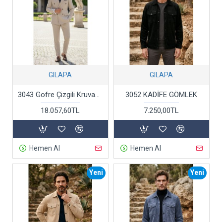
GILAPA
GILAPA
3043 Gofre Çizgili Kruvaze Takım Elbise Bej
3052 KADİFE GÖMLEK
18.057,60TL
7.250,00TL
Hemen Al
Hemen Al
Yeni
Yeni