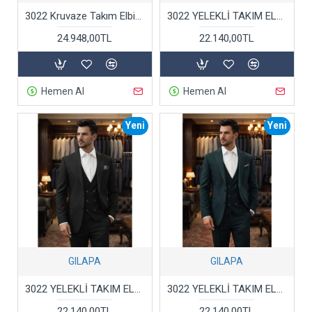
3022 Kruvaze Takım Elbise Siyah
3022 YELEKLİ TAKIM ELBİSE LİCRALI LACİVERT
24.948,00TL
22.140,00TL
Hemen Al
Hemen Al
Yeni
Yeni
GILAPA
GILAPA
3022 YELEKLİ TAKIM ELBİSE LİCRALI SİYAH
3022 YELEKLİ TAKIM ELBİSE LİCRALI YEŞİL
22.140,00TL
22.140,00TL