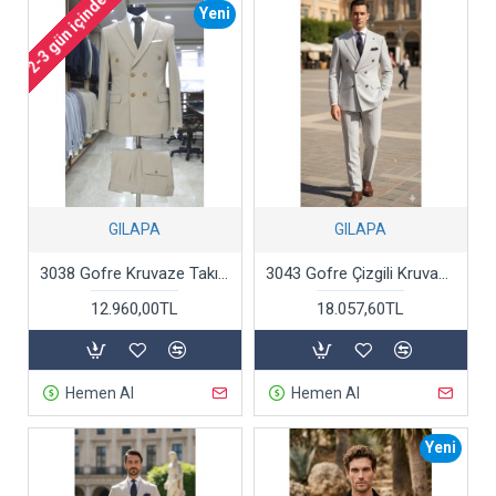
2-3 gün içinde
Yeni
GILAPA
GILAPA
3038 Gofre Kruvaze Takım Elbise Vizon
3043 Gofre Çizgili Kruvaze Takım Elbise Açık Gri
12.960,00TL
18.057,60TL
Hemen Al
Hemen Al
Yeni