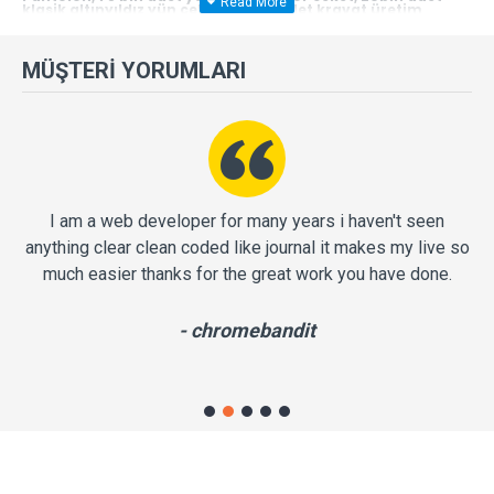
klasik altınyıldız yün ceket, 50 bin adet kravat üretim
kapasitesine sahiptir.
Daha iyisini yapma gayretindeyiz.
MÜŞTERI YORUMLARI
Ahme
ÖZSARAÇ
Özsaran
Ferenk Giyim Pazarlama San. ve Tic. Ltd. Şti.
Yön.Kur.Başk.
he
I am a web developer for many years i haven't seen
G
and
anything clear clean coded like journal it makes my live so
nd
much easier thanks for the great work you have done.
y I
- chromebandit