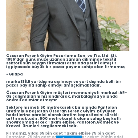
Özsaran Ferenk Giyim Pazarlama San. ve Tic. Ltd. Şti.
1986'dan günümüze uzanan zaman diliminde tekstil
sektörünün saygın firmaları arasında yerini almıştır.
İç piyasada büyük bir pazar payına sahip olan firmamız;
• Gılapa
markaSI İLE yurtdışına açılmayı ve yurt dışında belli bir
pazar payına sahip olmayı amaçlamaktadır.
Özsaran Ferenk Giyim müşteri memnuniyeti merkezli AR-
GE çalışmalarını hızlandırarak, markalaşma yolunda
önemli adımlar atmıştır.
Sektöre hizmeti 50 metrekarelik bir alanda Pantolon
üretimiyle başlatan Özsaran Ferenk Giyim büyüyen
hedeflerine paralel olarak üretim kapasitesini sürekli
arttırmaktadır. 500 metrekarelik alana sahip beş katlı
showroomda erkek Takım elbise, Pantolon,Gömlek ve
Kravat ürünleri sergilenmektedir.
Firmamız, yılda 65 bin adet Takım elbise 75 bin adet
Pantolon, 75 bin adet yazlık kışlık spor ceket, 20bin adet