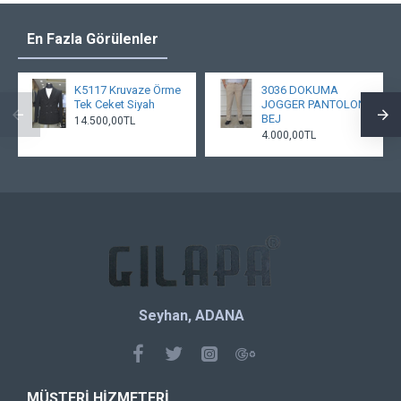
En Fazla Görülenler
K5117 Kruvaze Örme
3036 DOKUMA
Tek Ceket Siyah
JOGGER PANTOLON
BEJ
14.500,00TL
4.000,00TL
Seyhan, ADANA
MÜŞTERI HIZMETERI